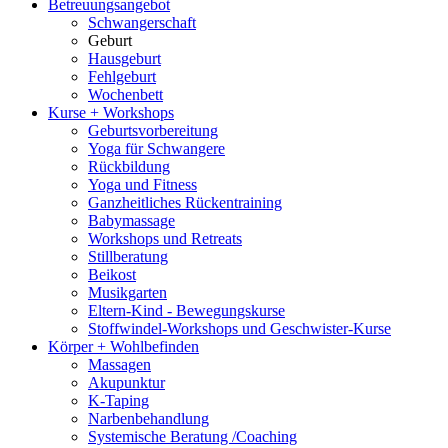
Betreuungsangebot
Schwangerschaft
Geburt
Hausgeburt
Fehlgeburt
Wochenbett
Kurse + Workshops
Geburtsvorbereitung
Yoga für Schwangere
Rückbildung
Yoga und Fitness
Ganzheitliches Rückentraining
Babymassage
Workshops und Retreats
Stillberatung
Beikost
Musikgarten
Eltern-Kind - Bewegungskurse
Stoffwindel-Workshops und Geschwister-Kurse
Körper + Wohlbefinden
Massagen
Akupunktur
K-Taping
Narbenbehandlung
Systemische Beratung /Coaching