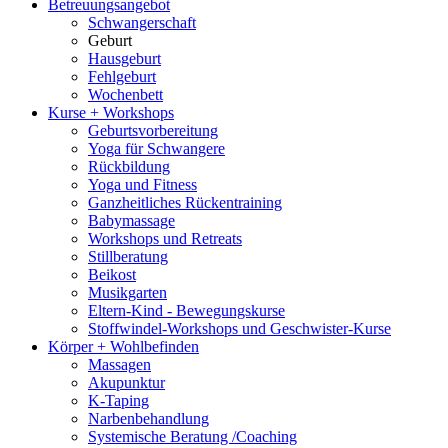
Betreuungsangebot
Schwangerschaft
Geburt
Hausgeburt
Fehlgeburt
Wochenbett
Kurse + Workshops
Geburtsvorbereitung
Yoga für Schwangere
Rückbildung
Yoga und Fitness
Ganzheitliches Rückentraining
Babymassage
Workshops und Retreats
Stillberatung
Beikost
Musikgarten
Eltern-Kind - Bewegungskurse
Stoffwindel-Workshops und Geschwister-Kurse
Körper + Wohlbefinden
Massagen
Akupunktur
K-Taping
Narbenbehandlung
Systemische Beratung /Coaching