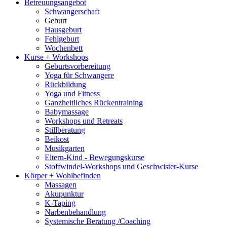
Betreuungsangebot
Schwangerschaft
Geburt
Hausgeburt
Fehlgeburt
Wochenbett
Kurse + Workshops
Geburtsvorbereitung
Yoga für Schwangere
Rückbildung
Yoga und Fitness
Ganzheitliches Rückentraining
Babymassage
Workshops und Retreats
Stillberatung
Beikost
Musikgarten
Eltern-Kind - Bewegungskurse
Stoffwindel-Workshops und Geschwister-Kurse
Körper + Wohlbefinden
Massagen
Akupunktur
K-Taping
Narbenbehandlung
Systemische Beratung /Coaching